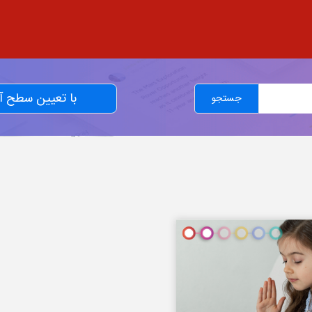
با تعیین سطح 
جستجو