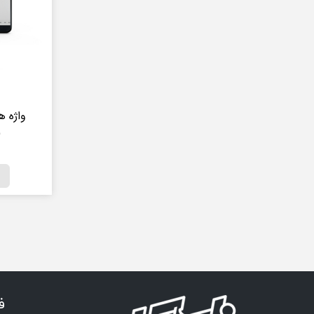
واژه 
(
ف