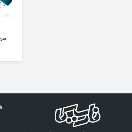
سری
ف