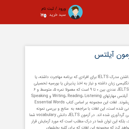
ورود
/
ثبت نام
سبد خرید
۰
حساب کاربری من
تغییر گذر واژه
سفارشات
خروج از حساب کاربری
مون آیلتس
حتما با آزمون IELTS آشنا هستید، داشتن مدرک IELTS برای افرادی که برنامه مهاجرت داشته، یا
گلیسی زبان داشته و نیاز به اخذ پذیرش یا بورسیه تحصیلی
دارند، جزو اولین شروط است. نمره IELTS، عددی بین ۰ تا ۹ است که معمولا نمره ۵، متوسط و ۶
به بالا خوب تلقی می‌شود. در آزمون آیلتس مهارتهای Writing، Reading، Listening و Speaking
در چهار قسمت جداگانه سنجیده می‌شوند. لغات این مجموعه بر اساس کتاب Essential Words
 بارون طراحی شده است، این لغات با مراجعه به منابع و بررسی نمونه
سوالات IELTS در چندین دوره متوالی گردآوری شده اند. در آزمون IELTS، دانش vocabulary شما
بلکه این توان شما در درک مطلب است که مورد آزمایش قرار
خواهد کرد که مجموعه این لغات که برای کلیه بخشهای