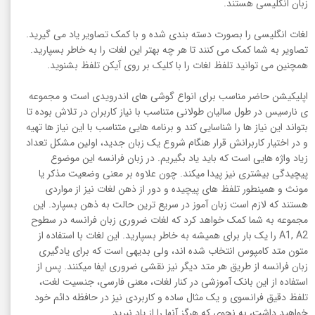
زبان انگلیسی هستند.
لغات انگلیسی را بصورت دسته بندی شده و با کمک تصاویر یاد می گیرید.
تصاویر به شما کمک می کنند تا هر چه بهتر این لغات را به خاطر بسپارید.
همچنین می توانید تلفظ لغات را با کلیک بر روی آیکن تلفظ بشنوید.
اپلیکیشن حاضر مناسب برای انواع گوشی های اندرویدی است و مجموعه
ی نارسیس در طول سالیان طولانی متناسب با نیاز کاربران در تلاش بوده تا
بتواند این نیاز ها را شناسایی کند و برنامه هایی متناسب با این نیاز ها تهیه
و در اختیار کاربرانش قرار هنگام شروع یک زبان جدید، اولین مشکل تعداد
زیاد واژه هایی است که باید یاد بگیریم. در زبان فرانسه این موضوع
پیچیدگی بیشتری نیز پیدا میکند. چون علاوه بر معنی وضعیت مذکر یا
مونث و همینطور تلفظ های پیچیده و دور از ذهن لغات نیز از مواردی
هستند که لازم است زبان آموز در سریع ترین حالت به ذهن بسپارد. این
مجموعه به شما کمک خواهد کرد که لغات ضروری زبان فرانسه در سطوح
A1, A2 را یک بار برای همیشه به خاطر بسپارید. این لغات با استفاده از
متون متد کامپوس انتخاب شده اند، ولی بدیهی است که برای یادگیری
زبان فرانسه از طریق هر متد دیگر نیز نقشی ضروری ایفا میکنند. پس از
استفاده از این بانک آموزشی در کنار لغات، معنی فارسی، جنسیت لغت،
تلفظ دقیق فرانسوی و یک مثال ساده و کاربردی نیز در حافظه دائم خود
خواهید داشت، به نحوی که هرگز آنها را از یاد نبرید.